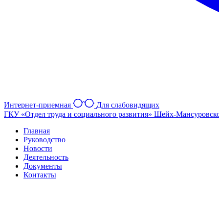
Интернет-приемная
Для слабовидящих
ГКУ «Отдел труда и социального развития» Шейх-Мансуровск
Главная
Руководство
Новости
Деятельность
Документы
Контакты